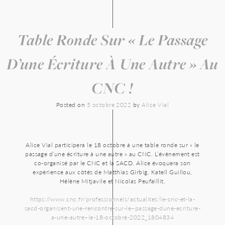
Table Ronde Sur « Le Passage
D’une Écriture À Une Autre » Au
CNC !
Posted on
5 octobre 2022
by
Alice Vial
Alice Vial participera le 18 octobre à une table ronde sur « le
passage d’une écriture à une autre » au CNC. L’évènement est
co-organisé par le CNC et la SACD. Alice évoquera son
expérience aux côtés de Matthias Girbig, Katell Guillou,
Hélène Mitjavile et Nicolas Peufaillit.
https://www.cnc.fr/professionnels/actualites/le-cnc-et-la-
sacd-organisent-une-rencontre-sur-le–passage-dune-ecriture-
a-une-autre–le-18-octobre-2022_1804834