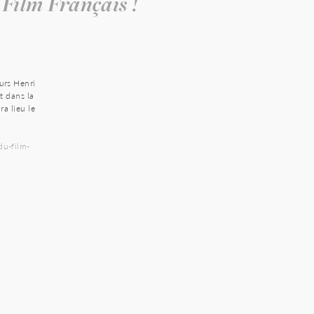
Film Français !
urs Henri
t dans la
a lieu le
u-film-