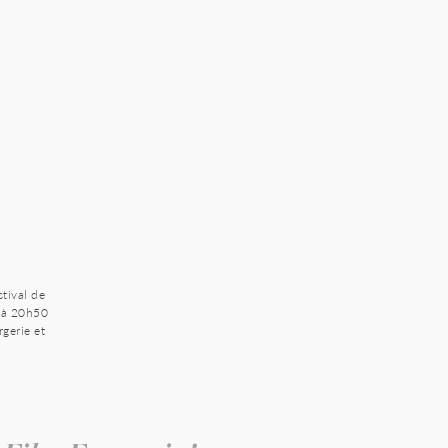
stival de
t à 20h50
rgerie et