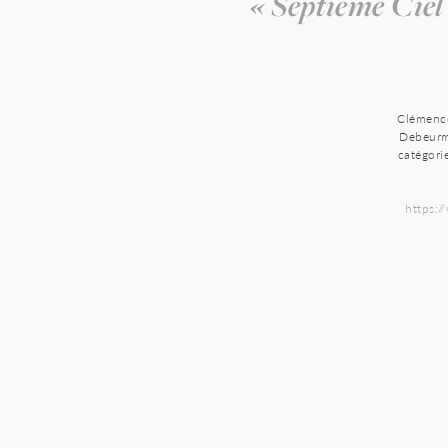
« Septième Cie
Clémence
Debeurme
catégori
https: