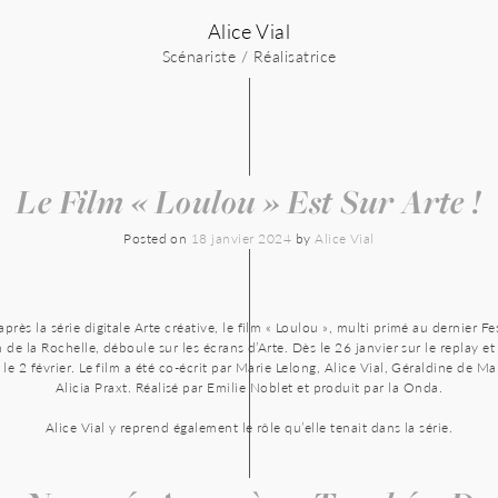
Alice Vial
Scénariste / Réalisatrice
Le Film « Loulou » Est Sur Arte !
Posted on
18 janvier 2024
by
Alice Vial
près la série digitale Arte créative, le film « Loulou », multi primé au dernier Fe
on de la Rochelle, déboule sur les écrans d’Arte. Dès le 26 janvier sur le replay e
 le 2 février. Le film a été co-écrit par Marie Lelong, Alice Vial, Géraldine de Ma
Alicia Praxt. Réalisé par Emilie Noblet et produit par la Onda.
Alice Vial y reprend également le rôle qu’elle tenait dans la série.