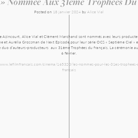
l » Nommée Aux 31ème Trophées Du 
Posted on
18 janvier 2024
by
Alice Vial
 Azincourt, Alice Vial et Clément Marchand sont nommés avec leurs producte
 et Aurélia Grossman de Next Episode,pour leur série OCS « Septième Ciel » e
e duo d’auteurs-producteurs aux 31ème Trophées du français. La cérémonie aur
6 février.
//www.lefilmfrancais.com/cinema/165320/les-nommes-pour-les-31es-trophees-d
francais