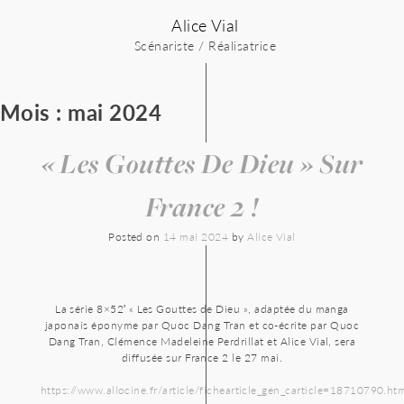
Skip
Alice Vial
to
content
Scénariste / Réalisatrice
Mois :
mai 2024
« Les Gouttes De Dieu » Sur
France 2 !
Posted on
14 mai 2024
by
Alice Vial
La série 8×52′ « Les Gouttes de Dieu », adaptée du manga
japonais éponyme par Quoc Dang Tran et co-écrite par Quoc
Dang Tran, Clémence Madeleine Perdrillat et Alice Vial, sera
diffusée sur France 2 le 27 mai.
https://www.allocine.fr/article/fichearticle_gen_carticle=18710790.ht