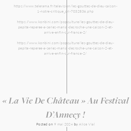
https://www.telerama.fr/television/les-gouttes-de-dieu-saison-
1-notre-critique_cri-7032836.php
https://www.konbini.com/popculture/les-gouttes-de-dieu-
pepite-reperee-a-series-mania-decroche-une-saison-2-et-
arrive-enfin-sur-france-2/
https://www.konbini.com/popculture/les-gouttes-de-dieu-
pepite-reperee-a-series-mania-decroche-une-saison-2-et-
arrive-enfin-sur-france-2/
« La Vie De Château » Au Festival
D’Annecy !
Posted on
9 mai 2024
by
Alice Vial