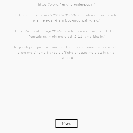
https://www.frenchpremiere.com/
https://mercisf.com/fr/2026/01/30/lame-ideale-film-french-
premiere-san-francisco-mountain-view/
https://ufeseattle.org/2026/french-premiere-propose-le-film-
francais-du-mois-mercredi-2-11-lame-ideale/
https://lepetitjournal.com/san-francisco/communaute/french-
premiere-cinema-francais-affiche-chaque-mois-etats-unis-
434338
Menu