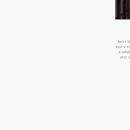
Après la
bourru tr
à cohab
chez l