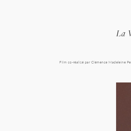
Skip
to
content
La V
Film co-réalisé par Clémence Madeleine Perd