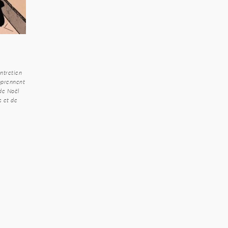
entretien
apprennent
 de Noël
s et de