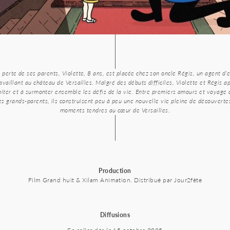
 perte de ses parents, Violette, 8 ans, est placée chez son oncle Régis, un agent d’
availlant au château de Versailles. Malgré des débuts difficiles, Violette et Régis 
iter et à surmonter ensemble les défis de la vie. Entre premiers amours et voyage
es grands-parents, ils construisent peu à peu une nouvelle vie pleine de découverte
moments tendres au cœur de Versailles.
Production
Film Grand huit & Xilam Animation. Distribué par Jour2fête
Diffusions