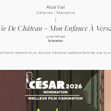
Alice Vial
Scénariste / Réalisatrice
ie De Château – Mon Enfance À Versa
Long-métrage
Scénariste
rillat et Nathaniel H'Limi. Écrit par Clémence Madeleine Perdrillat, avec la co