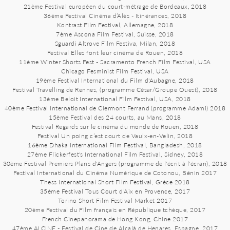
21ème Festival européen du court-métrage de Bordeaux, 2018
36ème Festival Cinéma d’Alès - Itinérances, 2018
Kontrast Film Festival, Allemagne, 2018
7ème Ascona Film Festival, Suisse, 2018
Sguardi Altrove Film Festiva, Milan, 2018
Festival Elles font leur cinéma de Rouen, 2018
11ème Winter Shorts Fest - Sacramento French Film Festival, USA
Chicago Fesminist Film Festival, USA
19ème Festival International du Film d'Aubagne, 2018
Festival Travelling de Rennes, (programme César/Groupe Ouest), 2018
13ème Beloit International Film Festival, USA, 2018
40ème Festival International de Clermont Ferrand (programme Adami) 2018
15ème Festival des 24 courts, au Mans, 2018
Festival Regards sur le cinéma du monde de Rouen, 2018
Festival Un poing c’est court de Vaulx-en-Velin, 2018
16ème Dhaka International Film Festival, Bangladesh, 2018
27ème Flickerfest's International Film Festival, Sidney, 2018
30ème Festival Premiers Plans d'Angers (programme de l'écrit à l'écran), 2018
Festival International du Cinéma Numérique de Cotonou, Bénin 2017
Thess International Short Film Festival, Grèce 2018
35ème Festival Tous Court d’Aix en Provence, 2017
Torino Short Film Festival Market 2017
20ème Festival du Film français en République tchèque, 2017
French Cinepanorama de Hong Kong, Chine 2017
47ème ALCINE - Festival de Cine de Alcalà de Henares, Espagne, 2017