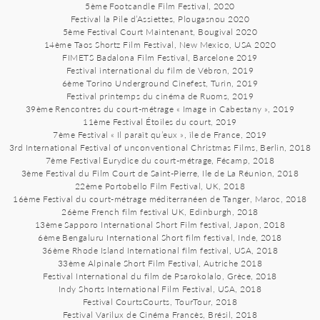
5ème Footcandle Film Festival, 2020
Festival la Pile d’Assiettes, Plougasnou 2020
5ème Festival Court Maintenant, Bougival 2020
14ème Taos Shortz Film Festival, New Mexico, USA 2020
FIMETS Badalona Film Festival, Barcelone 2019
Festival international du film de Vébron, 2019
6ème Torino Underground Cinefest, Turin, 2019
Festival printemps du cinéma de Ruoms, 2019
39ème Rencontres du court-métrage « Image in Cabestany », 2019
11ème Festival Étoiles du court, 2019
7ème Festival « Il paraît qu’eux », île de France, 2019
3rd International Festival of unconventional Christmas Films, Berlin, 2018
7ème Festival Eurydice du court-métrage, Fécamp, 2018
3ème Festival du Film Court de Saint-Pierre, Ile de La Réunion, 2018
22ème Portobello Film Festival, UK, 2018
16ème Festival du court-métrage méditerranéen de Tanger, Maroc, 2018
26ème French film festival UK, Edinburgh, 2018
13ème Sapporo International Short Film festival, Japon, 2018
6ème Bengaluru International Short film festival, Inde, 2018
36ème Rhode Island International film festival, USA, 2018
33ème Alpinale Short Film Festival, Autriche 2018
Festival International du film de Psarokolalo, Grèce, 2018
Indy Shorts International Film Festival, USA, 2018
Festival CourtsCourts, TourTour, 2018
Festival Varilux de Cinéma Francès, Brésil, 2018