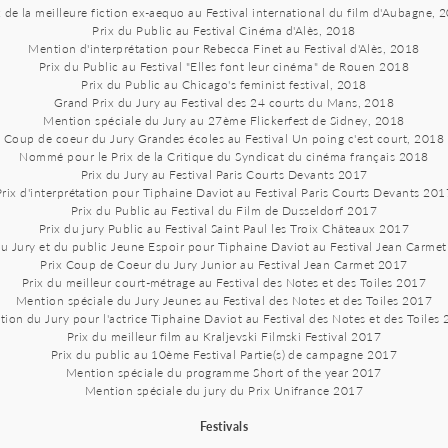
x de la meilleure fiction ex-aequo au Festival international du film d'Aubagne, 
Prix du Public au Festival Cinéma d'Alès, 2018
Mention d'interprétation pour Rebecca Finet au Festival d'Alès, 2018
Prix du Public au Festival "Elles font leur cinéma" de Rouen 2018
Prix du Public au Chicago's feminist festival, 2018
Grand Prix du Jury au Festival des 24 courts du Mans, 2018
Mention spéciale du Jury au 27ème Flickerfest de Sidney, 2018
Coup de coeur du Jury Grandes écoles au Festival Un poing c'est court, 2018
Nommé pour le Prix de la Critique du Syndicat du cinéma français 2018
Prix du Jury au Festival Paris Courts Devants 2017
Prix d'interprétation pour Tiphaine Daviot au Festival Paris Courts Devants 201
Prix du Public au Festival du Film de Dusseldorf 2017
Prix du jury Public au Festival Saint Paul les Troix Châteaux 2017
du Jury et du public Jeune Espoir pour Tiphaine Daviot au Festival Jean Carme
Prix Coup de Coeur du Jury Junior au Festival Jean Carmet 2017
Prix du meilleur court-métrage au Festival des Notes et des Toiles 2017
Mention spéciale du Jury Jeunes au Festival des Notes et des Toiles 2017
ion du Jury pour l'actrice Tiphaine Daviot au Festival des Notes et des Toiles
Prix du meilleur film au Kraljevski Filmski Festival 2017
Prix du public au 10ème Festival Partie(s) de campagne 2017
Mention spéciale du programme Short of the year 2017
Mention spéciale du jury du Prix Unifrance 2017
Festivals