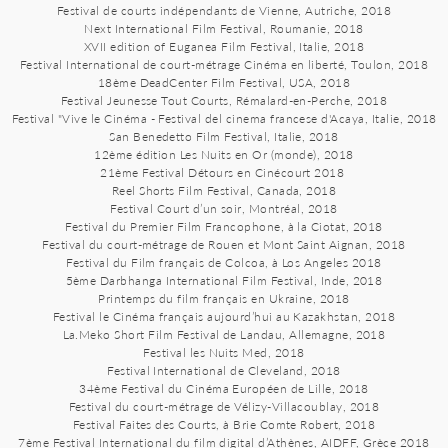
Festival de courts indépendants de Vienne, Autriche, 2018
Next International Film Festival, Roumanie, 2018
XVII edition of Euganea Film Festival, Italie, 2018
Festival International de court-métrage Cinéma en liberté, Toulon, 2018
18ème DeadCenter Film Festival, USA, 2018
Festival Jeunesse Tout Courts, Rémalard-en-Perche, 2018
Festival "Vive le Cinéma - Festival del cinema francese d'Acaya, Italie, 2018
San Benedetto Film Festival, Italie, 2018
12ème édition Les Nuits en Or (monde), 2018
21ème Festival Détours en Cinécourt 2018
Reel Shorts Film Festival, Canada, 2018
Festival Court d’un soir, Montréal, 2018
Festival du Premier Film Francophone, à la Ciotat, 2018
Festival du court-métrage de Rouen et Mont Saint Aignan, 2018
Festival du Film français de Colcoa, à Los Angeles 2018
5ème Darbhanga International Film Festival, Inde, 2018
Printemps du film français en Ukraine, 2018
Festival le Cinéma français aujourd’hui au Kazakhstan, 2018
La.Meko Short Film Festival de Landau, Allemagne, 2018
Festival les Nuits Med, 2018
Festival International de Cleveland, 2018
34ème Festival du Cinéma Européen de Lille, 2018
Festival du court-métrage de Vélizy-Villacoublay, 2018
Festival Faites des Courts, à Brie Comte Robert, 2018
7ème Festival International du film digital d’Athènes, AIDFF, Grèce 2018