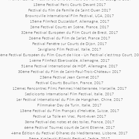
13ème Festival Paris Courts Devant 2017
Festival du film de Famille de Saint Ouen 2017
Brownsville International Film Festival, USA, 2017
15ème Filmfest Dusseldorf, Allemagne, 2017
2ème Festival Courts en Scène, France, 2017
32ème Festival Européen du Film Court de Brest, 2017
26ème Festival du Film de Sarlat, France 2017
Festival Fenêtre sur Courts de Dijon, 2017
Savigliano Film Festival, Italie, 2017
ème Festival Européen du Film Court de Nice - Un Festival c’est trop Court, 2
14ème Filmfest Eberswalde, Allemagne, 2017
51ème Festival International de HOF, Allemagne, 2017
30ème Festival du Film de Saint-Paul-Trois-Châteaux 2017
23ème Festival Jean Carmet 2017
Festival Courts Bouillon, France, 2017
12èmes Rencontres Films Femmes Méditerranée, Marseille, 2017
Sedicicorto International Film Festival, Italie, 2017
1er Festival International du Film de Hangchen, Chine, 2017
Filmmaker Day de Turin, Italie, 2017
13ème Festival du Film Français d’Helvétie, Suisse, 2017
Festival La Toile en Vrac, Pont-Aven 2017
3ème Festival des notes et des toiles, France, 2017
6ème Festival Tournez court de Saint Etienne, 2017
4ème Édition du Festival Olhares do Mediterraneo, Lisbone, 2017
5ème, Kraljevski Filmski Festival, Serbie, 2017