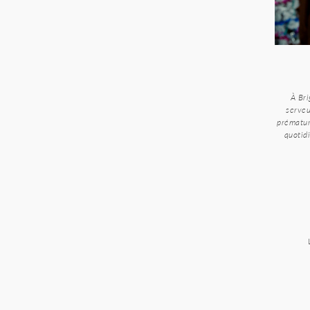
À Bri
serveu
prématur
quotidi