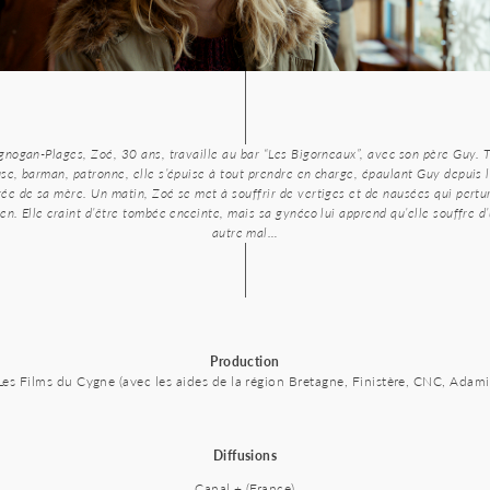
gnogan-Plages, Zoé, 30 ans, travaille au bar “Les Bigorneaux”, avec son père Guy. 
se, barman, patronne, elle s’épuise à tout prendre en charge, épaulant Guy depuis 
ée de sa mère. Un matin, Zoé se met à souffrir de vertiges et de nausées qui pertu
en. Elle craint d’être tombée enceinte, mais sa gynéco lui apprend qu’elle souffre d
autre mal…
Production
Les Films du Cygne (avec les aides de la région Bretagne, Finistère, CNC, Adami
Diffusions
Canal + (France)