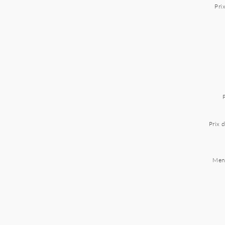
Pri
Prix 
Ment