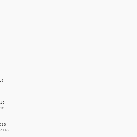
018
018
018
2018
s 2018