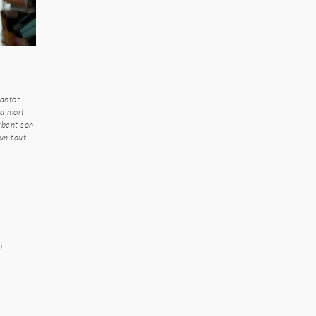
Tantôt
la mort
rbent son
’un tout
)