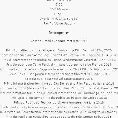
OCS
TV5 Monde
Ciné +
Shorts TV (USA & Europe)
Pacific Voice (Japon)
Récompenses
César du meilleur court-métrage 2018
Prix du meilleur court-métrage au Footcandle Film Festival, USA, 2020
Mention spéciale au 14ème Taos Shortz Film Festival, New Mexico, USA 2020
Prix d'interprétation féminine au Torino Underground Cinefest, Turin, 2019
Prix du public au 7ème Festival « Il paraît qu’eux », île de France, 2019
ix du meilleur scénario au Sapporo International Short Film festival, Japon, 2
3ème Prix au Bengaluru International Short film festival, Inde, 2018
Prix du public au Festival CourtsCourts 2018
Prix d'interprétation féminine au San Benedetto Film Festival, Italie, 2018
ix du meilleur film (de + de 15 minutes) au Reels Short Film festival, Canada, 2
ix d'interprétation féminine au Festival International de Darbhanga, en Inde, 2
Prix Spécial du jury et Prix du Public au Festival de Colcoa 2018
Prix du Public au Festival du cinéma européen de Lille 2018
x de la meilleure fiction ex-aequo et prix Max Linder au festival les nuits Med 
de la 2ème meilleure fiction internationale au Festival du film digital d'Athène
Prix du Public au Festival Faites des courts de Brie-Comte-Robet 2018