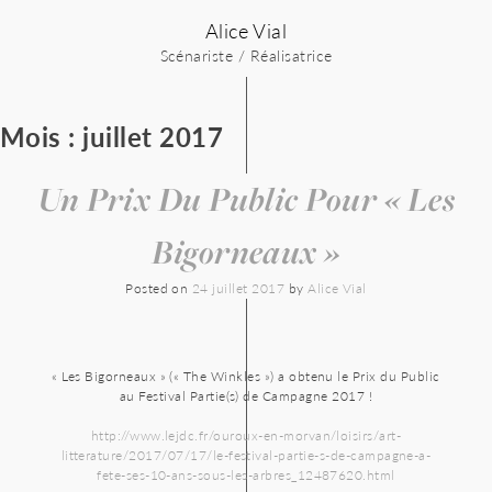
Skip
Alice Vial
to
content
Scénariste / Réalisatrice
Mois :
juillet 2017
Un Prix Du Public Pour « Les
Bigorneaux »
Posted on
24 juillet 2017
by
Alice Vial
« Les Bigorneaux » (« The Winkles ») a obtenu le Prix du Public
au Festival Partie(s) de Campagne 2017 !
http://www.lejdc.fr/ouroux-en-morvan/loisirs/art-
litterature/2017/07/17/le-festival-partie-s-de-campagne-a-
fete-ses-10-ans-sous-les-arbres_12487620.html