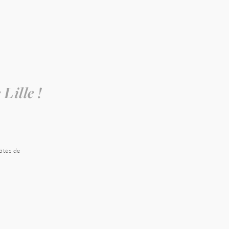
Lille !
ôtés de