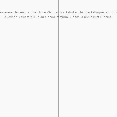
evue avec les réalisatrices Alice Vial, Jessica Palud et Héloïse Pelloquet autour 
question « existe-t-il un au cinema féminin? » dans la revue Bref Cinéma.