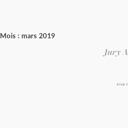
Skip
to
content
Mois :
mars 2019
Jury A
Alice 