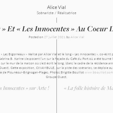
Alice Vial
Scénariste / Réalisatrice
 » Et « Les Innocentes » Au Coeur D
Posted on
27 juillet 2021
by
Alice Vial
 « Les Bigorneaux » réalisé par Alice Vial et le long « Les Innocentes », co-écrit 
Sabrina B. Karine s’exposent l’un sur la façade du Café du Port où a été tourné 
e sur le mur de la maison où s’est écrit le long, (dans le cadre de la résidence a
uest). Cette exposition, CINAMBULE, sur la piste des scénarios, se déploie a
age de Plounéour-Brignogan-Plages. Photos Brigitte Bouillot
www.bbouillot.co
Groupe Ouest.
s Innocentes » sur Arte !
« La folle histoire de M