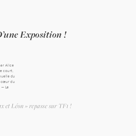
’une Exposition !
par Alice
le court,
nnuelle du
u cœur du
m
— Le
ax et Léon » repasse sur TF1 !