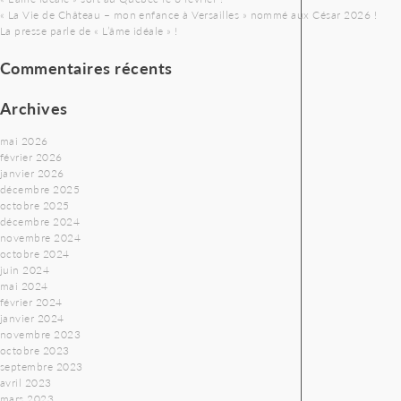
« La Vie de Château – mon enfance à Versailles » nommé aux César 2026 !
La presse parle de « L’âme idéale » !
Commentaires récents
Archives
mai 2026
février 2026
janvier 2026
décembre 2025
octobre 2025
décembre 2024
novembre 2024
octobre 2024
juin 2024
mai 2024
février 2024
janvier 2024
novembre 2023
octobre 2023
septembre 2023
avril 2023
mars 2023