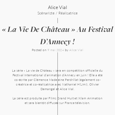
Skip
Alice Vial
to
content
Scénariste / Réalisatrice
« La Vie De Château » Au Festival
D’Annecy !
Posted on
9 mai 2024
by
Alice Vial
La série « La vie de Château » sera en compétition officielle du
Festival International d’animation d’Annecy en juin ! Elle a été
co-écrite par Clémence Madeleine Perdrillat (également co-
créatrice et co-réalisatrice avec Nathaniel H’Limi), Olivier
Demangel et Alice Vial.
La série est produite par Films Grand Huit et Xilam Animation
et sera bientôt diffusée sur France télévision.