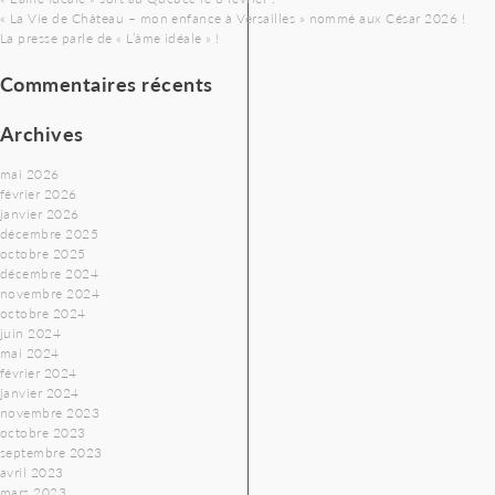
« La Vie de Château – mon enfance à Versailles » nommé aux César 2026 !
La presse parle de « L’âme idéale » !
Commentaires récents
Archives
mai 2026
février 2026
janvier 2026
décembre 2025
octobre 2025
décembre 2024
novembre 2024
octobre 2024
juin 2024
mai 2024
février 2024
janvier 2024
novembre 2023
octobre 2023
septembre 2023
avril 2023
mars 2023