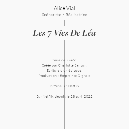
Skip
Alice Vial
to
content
Scénariste / Réalisatrice
Les 7 Vies De Léa
Série de 7×45′,
Créée par Charlotte Sanson.
Ecriture d’un épisode.
Production : Empreinte Digitale
Diffuseur : Netflix
Sur Netflix depuis le 28 avril 2022