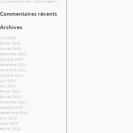
La presse parle de « L’âme idéale » !
Commentaires récents
Archives
mai 2026
février 2026
janvier 2026
décembre 2025
octobre 2025
décembre 2024
novembre 2024
octobre 2024
juin 2024
mai 2024
février 2024
janvier 2024
novembre 2023
octobre 2023
septembre 2023
avril 2023
mars 2023
février 2023