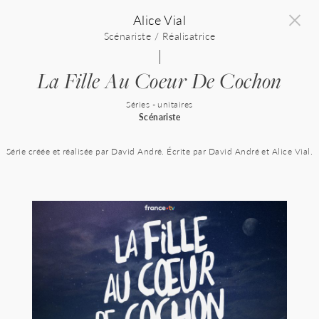
Skip
Alice Vial
to
content
Scénariste / Réalisatrice
La Fille Au Coeur De Cochon
Séries - unitaires
Scénariste
Série créée et réalisée par David André. Écrite par David André et Alice Vial.