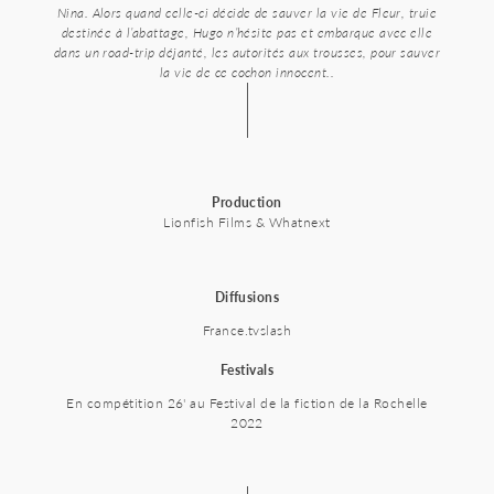
Nina. Alors quand celle-ci décide de sauver la vie de Fleur, truie
destinée à l’abattage, Hugo n’hésite pas et embarque avec elle
dans un road-trip déjanté, les autorités aux trousses, pour sauver
la vie de ce cochon innocent..
Production
Lionfish Films & Whatnext
Diffusions
France.tvslash
Festivals
En compétition 26' au Festival de la fiction de la Rochelle
2022