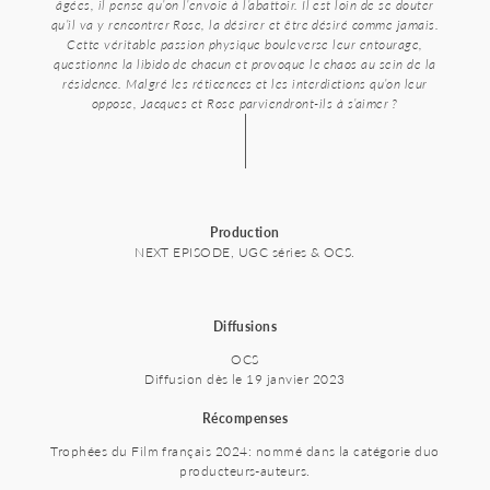
âgées, il pense qu’on l’envoie à l’abattoir. Il est loin de se douter
qu’il va y rencontrer Rose, la désirer et être désiré comme jamais.
Cette véritable passion physique bouleverse leur entourage,
questionne la libido de chacun et provoque le chaos au sein de la
résidence. Malgré les réticences et les interdictions qu’on leur
oppose, Jacques et Rose parviendront-ils à s’aimer ?
Production
NEXT EPISODE, UGC séries & OCS.
Diffusions
OCS
Diffusion dès le 19 janvier 2023
Récompenses
Trophées du Film français 2024: nommé dans la catégorie duo
producteurs-auteurs.