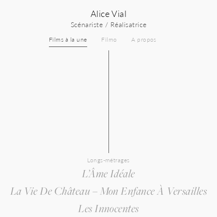
Skip
Alice Vial
to
content
Scénariste / Réalisatrice
Films à la une
Filmo
A propos
Longs-métrages
L’Âme Idéale
La Vie De Château – Mon Enfance À Versailles
Les Innocentes