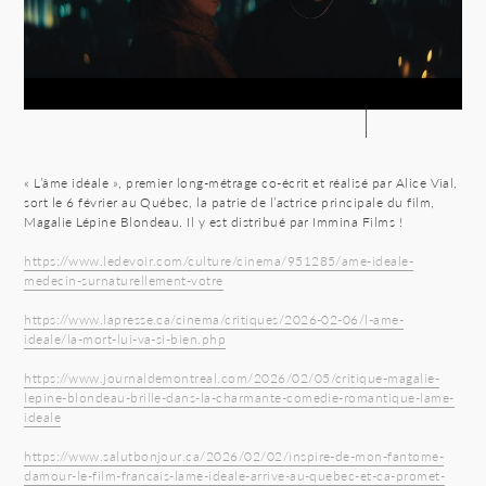
« L’âme idéale », premier long-métrage co-écrit et réalisé par Alice Vial,
sort le 6 février au Québec, la patrie de l’actrice principale du film,
Magalie Lépine Blondeau. Il y est distribué par Immina Films !
https://www.ledevoir.com/culture/cinema/951285/ame-ideale-
medecin-surnaturellement-votre
https://www.lapresse.ca/cinema/critiques/2026-02-06/l-ame-
ideale/la-mort-lui-va-si-bien.php
https://www.journaldemontreal.com/2026/02/05/critique-magalie-
lepine-blondeau-brille-dans-la-charmante-comedie-romantique-lame-
ideale
https://www.salutbonjour.ca/2026/02/02/inspire-de-mon-fantome-
damour-le-film-francais-lame-ideale-arrive-au-quebec-et-ca-promet-