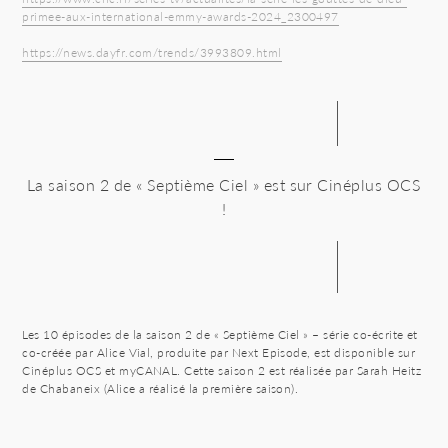
primee-aux-international-emmy-awards-2024_2300497
https://news.dayfr.com/trends/3993809.html
La saison 2 de « Septième Ciel » est sur Cinéplus OCS
!
Les 10 épisodes de la saison 2 de « Septième Ciel » – série co-écrite et
co-créée par Alice Vial, produite par Next Episode, est disponible sur
Cinéplus OCS et myCANAL. Cette saison 2 est réalisée par Sarah Heitz
de Chabaneix (Alice a réalisé la première saison).