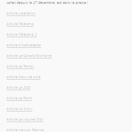
salles depuis le 17 décembre, est dans la presse !
Article Libération
Article Télérama
Article Télérama 2
Article Cinemateaser
Article Le Canard Enchaîné
Article Le Temps
Article Abus de ciné
Article Le JDD
Article Le Point
Article La Croix
Article Le Nouvel Obs
Article Version Femina