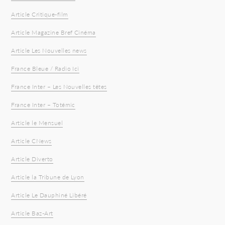
Article Critique-film
Article Magazine Bref Cinéma
Article Les Nouvelles news
France Bleue / Radio Ici
France Inter – Les Nouvelles têtes
France Inter – Totémic
Article le Mensuel
Article CNews
Article Diverto
Article la Tribune de Lyon
Article Le Dauphiné Libéré
Article Baz-Art