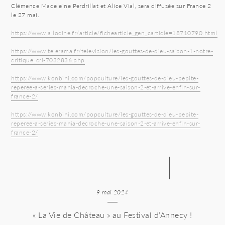
Clémence Madeleine Perdrillat et Alice Vial, sera diffusée sur France 2
le 27 mai.
https://www.allocine.fr/article/fichearticle_gen_carticle=18710790.html
https://www.telerama.fr/television/les-gouttes-de-dieu-saison-1-notre-
critique_cri-7032836.php
https://www.konbini.com/popculture/les-gouttes-de-dieu-pepite-
reperee-a-series-mania-decroche-une-saison-2-et-arrive-enfin-sur-
france-2/
https://www.konbini.com/popculture/les-gouttes-de-dieu-pepite-
reperee-a-series-mania-decroche-une-saison-2-et-arrive-enfin-sur-
france-2/
9 mai 2024
« La Vie de Château » au Festival d’Annecy !