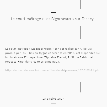
Le court-métrage « Les Bigorneaux » sur Disney+
Le court-métrage « Les Bigorneaux » écrit et réalisé par Alice Vial,
produit par Les Films du Cygne et césarisé en 2018, est disponible sur
la plateforme Disney+. Avec Tiphaine Daviot, Philippe Rebbot et
Rebecca Finet dans les rôles principaux.
https://www.telerama.fr/cinema/films/les-bigorneaux,120819691.php
28 octobre 2024