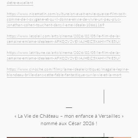
detre-excellent
https://www.nicematin.com/culture/on-avait-envie-que-ce-film-soit-
comme-de-l-oxygene-et-qu-il-donne-envie-de-vivre-un-peu-plus-
jonathan-cohen-touchant-dans-l-ame-ideale-10661169
https://www.lesoleil.com/arts/cinema/2026/02/05/le-film-de-la-
semaine-emlame-idealeem-AFKQZV2VENAJHEIZ5XAHM7KE5U/
https://www.latribune.ca/arts/cinema/2026/02/05/le-film-de-la-
semaine-emlame-idealeem-AFKQZV2VENAJHEIZ5XAHM7KE5U/
https://www.cinoche.com/films/lame-ideale/critiques/magalie-lepine-
blondeau-brille-dans-cette-fable-fantastique-sur-la-vie-et-la-mort
« La Vie de Château – mon enfance à Versailles »
nommé aux César 2026 !