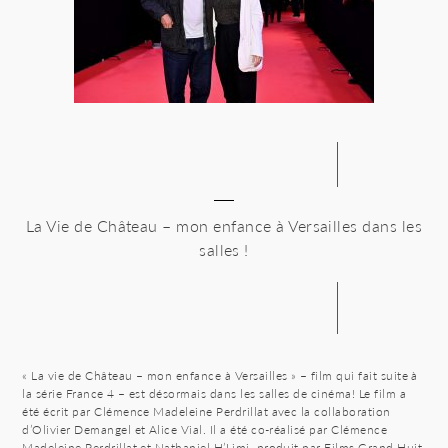
La Vie de Château – mon enfance à Versailles dans les
salles !
« La vie de Château – mon enfance à Versailles » – film qui fait suite à
la série France 4 – est désormais dans les salles de cinéma! Le film a
été écrit par Clémence Madeleine Perdrillat avec la collaboration
d’Olivier Demangel et Alice Vial. Il a été co-réalisé par Clémence
Madeleine Perdrillat et Nathaniel H’Limi, produit par Films Grand Huit