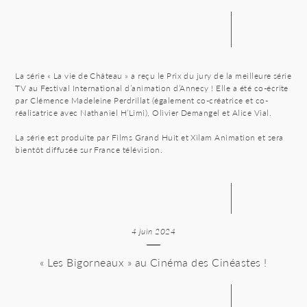
La série « La vie de Château » a reçu le Prix du jury de la meilleure série
TV au Festival International d’animation d’Annecy ! Elle a été co-écrite
par Clémence Madeleine Perdrillat (également co-créatrice et co-
réalisatrice avec Nathaniel H’Limi), Olivier Demangel et Alice Vial.
La série est produite par Films Grand Huit et Xilam Animation et sera
bientôt diffusée sur France télévision.
4 juin 2024
« Les Bigorneaux » au Cinéma des Cinéastes !