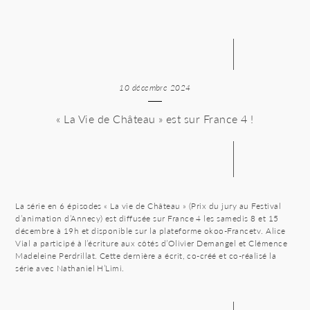
10 décembre 2024
« La Vie de Château » est sur France 4 !
La série en 6 épisodes « La vie de Château » (Prix du jury au Festival
d’animation d’Annecy) est diffusée sur France 4 les samedis 8 et 15
décembre à 19h et disponible sur la plateforme okoo-Francetv. Alice
Vial a participé à l’écriture aux côtés d’Olivier Demangel et Clémence
Madeleine Perdrillat. Cette dernière a écrit, co-créé et co-réalisé la
série avec Nathaniel H’Limi.