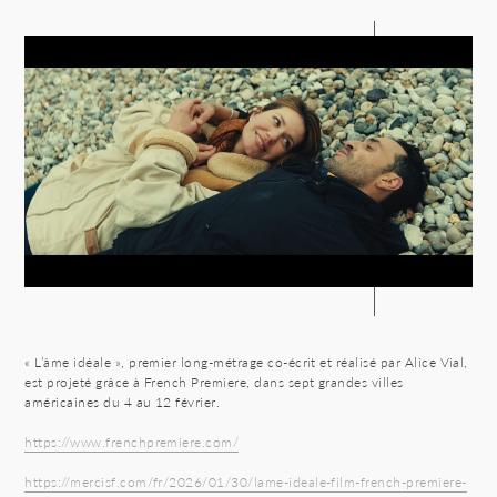
« L’âme idéale », premier long-métrage co-écrit et réalisé par Alice Vial,
est projeté grâce à French Premiere, dans sept grandes villes
américaines du 4 au 12 février.
https://www.frenchpremiere.com/
https://mercisf.com/fr/2026/01/30/lame-ideale-film-french-premiere-