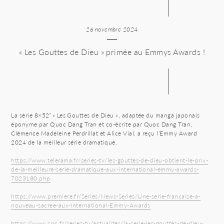
26 novembre 2024
« Les Gouttes de Dieu » primée au Emmys Awards !
La série 8×52′ « Les Gouttes de Dieu », adaptée du manga japonais
éponyme par Quoc Dang Tran et co-écrite par Quoc Dang Tran,
Clémence Madeleine Perdrillat et Alice Vial, a reçu l’Emmy Award
2024 de la meilleur série dramatique.
https://www.telerama.fr/series-tv/les-gouttes-de-dieu-obtient-le-prix-
de-la-meilleure-serie-dramatique-aux-international-emmy-awards-
7023180.php
https://www.premiere.fr/Series/News-Series/Une-serie-francaise-a-
nouveau-sacree-aux-International-Emmy-Awards
https://www.cnc.fr/series-tv/actualites/la-serie-les-gouttes-de-dieu-