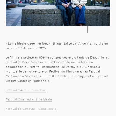
« L’âme idéale », premier long-métrage réalisé par Alice Vial, sortira en
salles le 17 décembre 2025.
Le film sera projeté au 80ème congrès des exploitants de Deauville, au
Festival de Porto Vecchio, au Festival Cinéroman à Nice, en
compétition du Festival International de Varsovie, au Cinemed à
Montpellier, en ouverture du Festival du film d’Arras, au Festival
Cinémania à Montréal, au FESTIFF à l’Isle-sur-la-Sorgue et au Festival
Les Égaluantes en Normandie…
Festival d’Arras – ouverture
Festival Cinemed – l’âme idéale
Festival de Varsovie – L’âme idéale