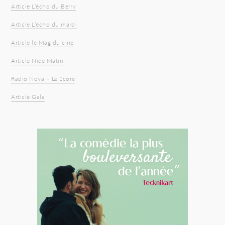
Article L’écho du Berry
Article L’écho du mardi
Article le Mag du ciné
Article Nice Matin
Radio Nova – Le Score
Article Gala