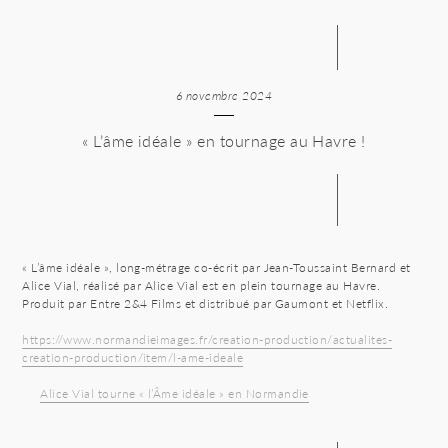
6 novembre 2024
« L’âme idéale » en tournage au Havre !
« L’âme idéale », long-métrage co-écrit par Jean-Toussaint Bernard et
Alice Vial, réalisé par Alice Vial est en plein tournage au Havre.
Produit par Entre 2&4 Films et distribué par Gaumont et Netflix.
https://www.normandieimages.fr/creation-production/actualites-
creation-production/item/l-ame-ideale
Alice Vial tourne « l’Âme idéale » en Normandie