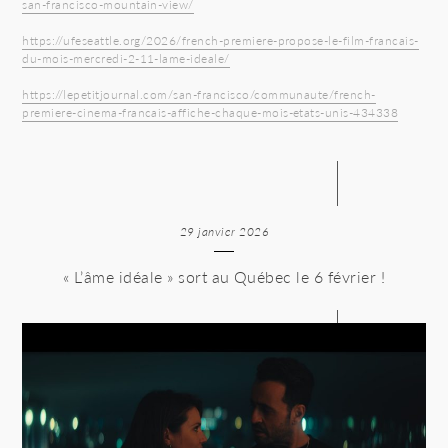
san-francisco-mountain-view/
https://ufeseattle.org/2026/french-premiere-propose-le-film-francais-
du-mois-mercredi-2-11-lame-ideale/
https://lepetitjournal.com/san-francisco/communaute/french-
premiere-cinema-francais-affiche-chaque-mois-etats-unis-434338
29 janvier 2026
« L’âme idéale » sort au Québec le 6 février !