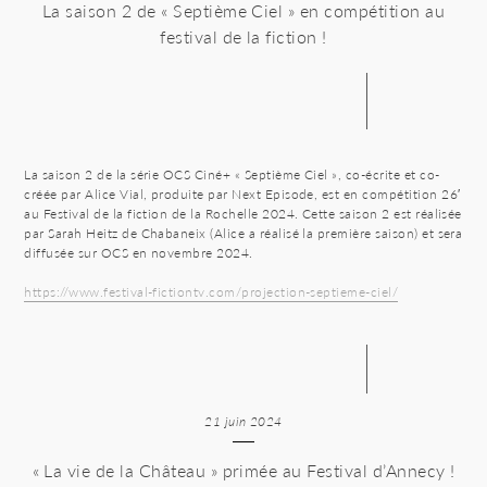
La saison 2 de « Septième Ciel » en compétition au
festival de la fiction !
La saison 2 de la série OCS Ciné+ « Septième Ciel », co-écrite et co-
créée par Alice Vial, produite par Next Episode, est en compétition 26′
au Festival de la fiction de la Rochelle 2024. Cette saison 2 est réalisée
par Sarah Heitz de Chabaneix (Alice a réalisé la première saison) et sera
diffusée sur OCS en novembre 2024.
https://www.festival-fictiontv.com/projection-septieme-ciel/
21 juin 2024
« La vie de la Château » primée au Festival d’Annecy !