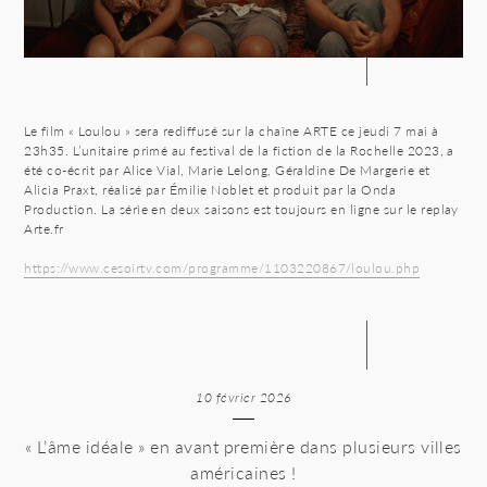
Le film « Loulou » sera rediffusé sur la chaîne ARTE ce jeudi 7 mai à
23h35. L’unitaire primé au festival de la fiction de la Rochelle 2023, a
été co-écrit par Alice Vial, Marie Lelong, Géraldine De Margerie et
Alicia Praxt, réalisé par Émilie Noblet et produit par la Onda
Production. La série en deux saisons est toujours en ligne sur le replay
Arte.fr
https://www.cesoirtv.com/programme/1103220867/loulou.php
10 février 2026
« L’âme idéale » en avant première dans plusieurs villes
américaines !