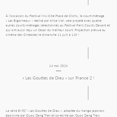
À l’occasion du Festival Mix-Cité Place de Clichy, le court-métrage
« Les Bigorneaux » réalisé par Alice Vial, sera projeté avec quatre
autres courts-métrages sélectionnés au Festival Paris Courts Devant et
qui ont aussi reçu un César du meilleur court. Projection prévue au
cinéma des Cinéastes le dimanche 11 juin à 11h !
14 mai 2024
« Les Gouttes de Dieu » sur France 2 !
La série 8×52′ « Les Gouttes de Dieu », adaptée du manga japonais
éponyme par Quoc Dang Tran et co-écrite par Quoc Dang Tran,