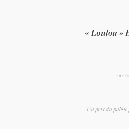
Skip
to
content
« Loulou » 
http://
Navigation
Un prix du public
de
l’article