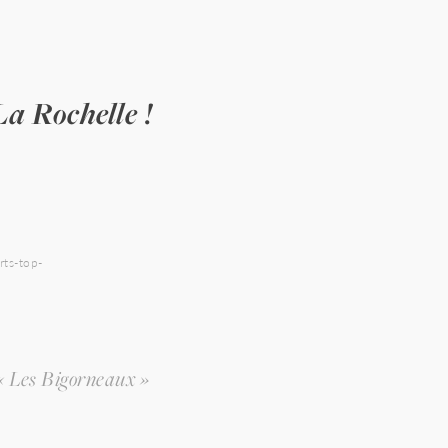
a Rochelle !
rts-top-
« Les Bigorneaux »