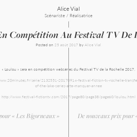
Alice Vial
Scénariste / Réalisatrice
En Compétition Au Festival TV De L
Posted on
25 août 2017
by
Alice Vial
« Loulou » sera en compétition webséries du Festival TV de la Rochelle 2017.
www.20minutes.fr/serie/2132551-20170914-festival-fiction-tv-rochelle-transfe
of-the-lake-series-arte-manquer-annee
http://www.festival-fictiontv.com/2017/page80/page38/page60/loulou.html
 pour « Les Bigorneaux »
De nouveaux prix pour 