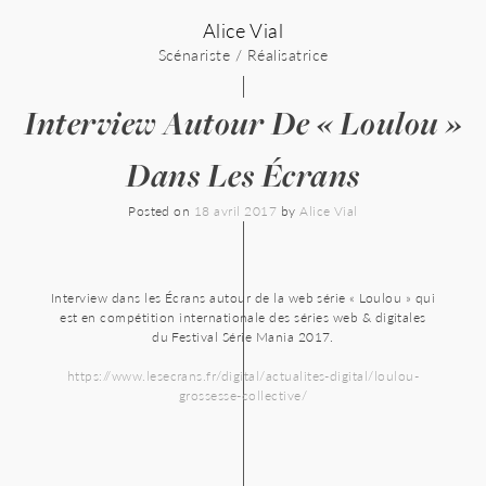
Skip
Alice Vial
to
content
Scénariste / Réalisatrice
Interview Autour De « Loulou »
Dans Les Écrans
Posted on
18 avril 2017
by
Alice Vial
Interview dans les Écrans autour de la web série « Loulou » qui
est en compétition internationale des séries web & digitales
du Festival Série Mania 2017.
https://www.lesecrans.fr/digital/actualites-digital/loulou-
grossesse-collective/